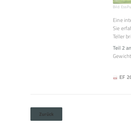
Bild: EssPu
Eine in
Sie erf
Teller b
Teil 2 
Gewicht
EF 2
Zurück