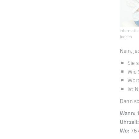
Informatio
Jochim
Nein, je
Sie 
Wie 
Wora
Ist 
Dann sol
Wann:
1
Uhrzeit:
Wo:
767