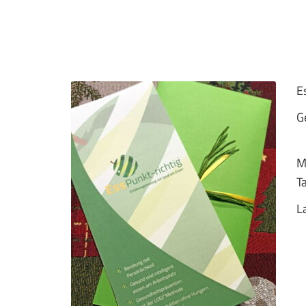
E
G
M
T
L