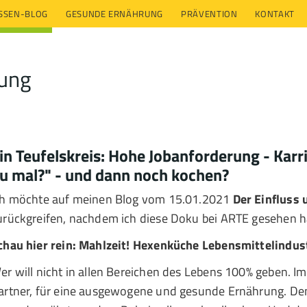
ESSEN-BLOG
GESUNDE ERNÄHRUNG
PRÄVENTION
KONTAKT
rung
in Teufelskreis: Hohe Jobanforderung - Karrie
u mal?" - und dann noch kochen?
ch möchte auf meinen Blog vom 15.01.2021
Der Einfluss 
urückgreifen, nachdem ich diese Doku bei ARTE gesehen h
chau hier rein: Mahlzeit! Hexenküche Lebensmittelindus
er will nicht in allen Bereichen des Lebens 100% geben. Im 
artner, für eine ausgewogene und gesunde Ernährung. Den