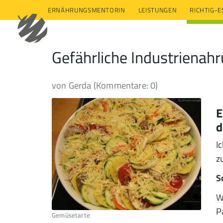
ERNÄHRUNGSMENTORIN
LEISTUNGEN
RICHTIG-
Gefährliche Industrienah
von Gerda (Kommentare: 0)
E
d
I
z
S
W
P
Gemüsetarte